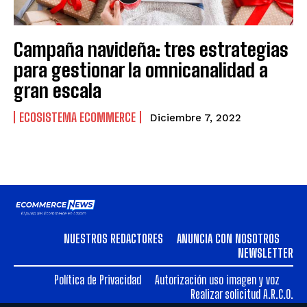
Campaña navideña: tres estrategias
para gestionar la omnicanalidad a
gran escala
ECOSISTEMA ECOMMERCE
Diciembre 7, 2022
NUESTROS REDACTORES
ANUNCIA CON NOSOTROS
NEWSLETTER
Política de Privacidad
Autorización uso imagen y voz
Realizar solicitud A.R.C.O.