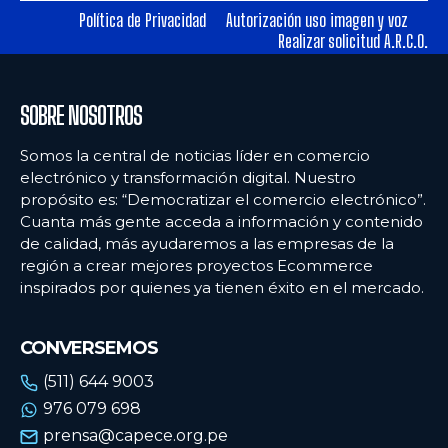
Política de Privacidad
Autorización uso imagen y voz
Realizar solicitud A.R.C.O.
Ecommercenews
Ecommercenews
PERÚ
PERÚ
SOBRE NOSOTROS
ARGENTINA
ARGENTINA
Somos la central de noticias líder en comercio
BOLIVIA
BOLIVIA
electrónico y transformación digital. Nuestro
propósito es: “Democratizar el comercio electrónico”.
CHILE
CHILE
Cuanta más gente acceda a información y contenido
COLOMBIA
COLOMBIA
de calidad, más ayudaremos a las empresas de la
región a crear mejores proyectos Ecommerce
ECUADOR
ECUADOR
inspirados por quienes ya tienen éxito en el mercado.
MÉXICO
MÉXICO
CONVERSEMOS
URUGUAY
URUGUAY
(511) 644 9003
VENEZUELA
VENEZUELA
976 079 698
prensa@capece.org.pe