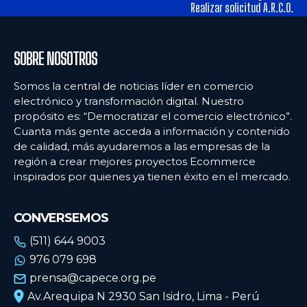
alimentos y los hábitos de consumo en Lima
alimentos y los hábitos de consumo en Lima
Realizar solicitud A.R.C.O.
Ecommercenews
Ecommercenews
SOBRE NOSOTROS
PERÚ
PERÚ
Somos la central de noticias líder en comercio
electrónico y transformación digital. Nuestro
ARGENTINA
ARGENTINA
propósito es: “Democratizar el comercio electrónico”.
Cuanta más gente acceda a información y contenido
BOLIVIA
BOLIVIA
de calidad, más ayudaremos a las empresas de la
CHILE
CHILE
región a crear mejores proyectos Ecommerce
inspirados por quienes ya tienen éxito en el mercado.
COLOMBIA
COLOMBIA
ECUADOR
ECUADOR
CONVERSEMOS
MÉXICO
MÉXICO
(511) 644 9003
976 079 698
URUGUAY
URUGUAY
prensa@capece.org.pe
VENEZUELA
VENEZUELA
Av.Arequipa N 2930 San Isidro, Lima - Perú