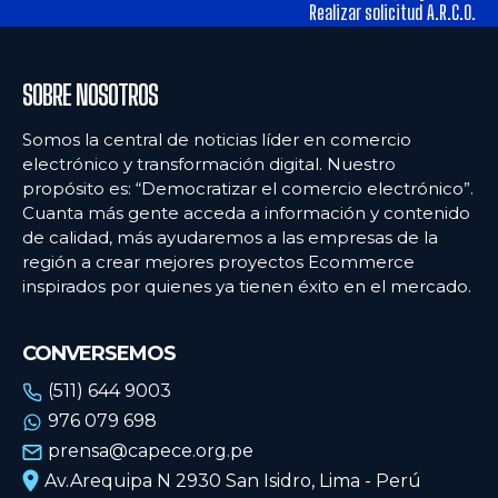
alimentos y los hábitos de consumo en Lima
alimentos y los hábitos de consumo en Lima
Realizar solicitud A.R.C.O.
Ecommercenews
Ecommercenews
SOBRE NOSOTROS
PERÚ
PERÚ
Somos la central de noticias líder en comercio
electrónico y transformación digital. Nuestro
ARGENTINA
ARGENTINA
propósito es: “Democratizar el comercio electrónico”.
Cuanta más gente acceda a información y contenido
BOLIVIA
BOLIVIA
de calidad, más ayudaremos a las empresas de la
CHILE
CHILE
región a crear mejores proyectos Ecommerce
inspirados por quienes ya tienen éxito en el mercado.
COLOMBIA
COLOMBIA
ECUADOR
ECUADOR
CONVERSEMOS
MÉXICO
MÉXICO
(511) 644 9003
976 079 698
URUGUAY
URUGUAY
prensa@capece.org.pe
VENEZUELA
VENEZUELA
Av.Arequipa N 2930 San Isidro, Lima - Perú