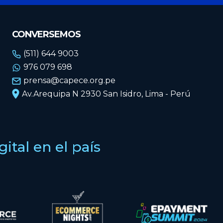
CONVERSEMOS
(511) 644 9003
976 079 698
prensa@capece.org.pe
Av.Arequipa N 2930 San Isidro, Lima - Perú
tal en el país