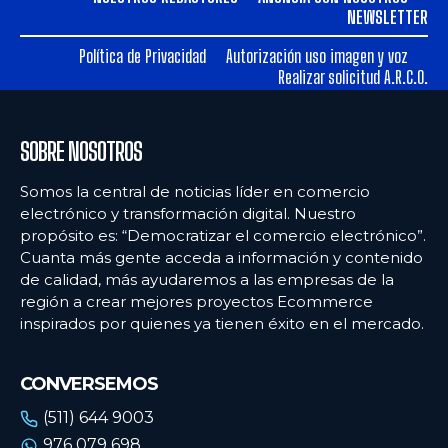
Ecommercenews
Ecommercenews
NEWSLETTER
PERÚ
PERÚ
Política de Privacidad
Autorización uso imagen y voz
Realizar solicitud A.R.C.O.
ARGENTINA
ARGENTINA
BOLIVIA
BOLIVIA
SOBRE NOSOTROS
CHILE
CHILE
Somos la central de noticias líder en comercio
COLOMBIA
COLOMBIA
electrónico y transformación digital. Nuestro
propósito es: “Democratizar el comercio electrónico”.
ECUADOR
ECUADOR
Cuanta más gente acceda a información y contenido
de calidad, más ayudaremos a las empresas de la
MÉXICO
MÉXICO
región a crear mejores proyectos Ecommerce
URUGUAY
URUGUAY
inspirados por quienes ya tienen éxito en el mercado.
VENEZUELA
VENEZUELA
CONVERSEMOS
(511) 644 9003
976 079 698