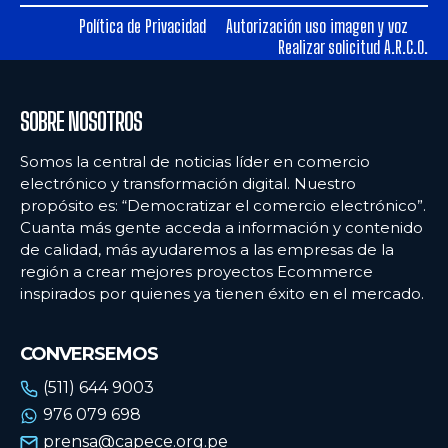
Política de Privacidad
Autorización uso imagen y voz
Ecommercenews
Ecommercenews
Realizar solicitud A.R.C.O.
PERÚ
PERÚ
SOBRE NOSOTROS
ARGENTINA
ARGENTINA
BOLIVIA
BOLIVIA
Somos la central de noticias líder en comercio
electrónico y transformación digital. Nuestro
CHILE
CHILE
propósito es: “Democratizar el comercio electrónico”.
Cuanta más gente acceda a información y contenido
COLOMBIA
COLOMBIA
de calidad, más ayudaremos a las empresas de la
región a crear mejores proyectos Ecommerce
ECUADOR
ECUADOR
inspirados por quienes ya tienen éxito en el mercado.
MÉXICO
MÉXICO
URUGUAY
URUGUAY
CONVERSEMOS
VENEZUELA
VENEZUELA
(511) 644 9003
976 079 698
prensa@capece.org.pe