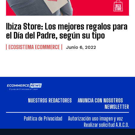
VENEZUELA
VENEZUELA
Ibiza Store: Los mejores regalos para
el Día del Padre, según su tipo
ECOSISTEMA ECOMMERCE
Junio 6, 2022
NUESTROS REDACTORES
ANUNCIA CON NOSOTROS
NEWSLETTER
Política de Privacidad
Autorización uso imagen y voz
Realizar solicitud A.R.C.O.