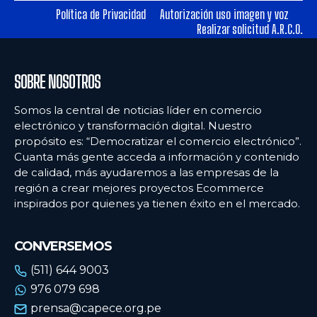
Política de Privacidad
Autorización uso imagen y voz
Realizar solicitud A.R.C.O.
Ecommercenews
Ecommercenews
PERÚ
PERÚ
SOBRE NOSOTROS
ARGENTINA
ARGENTINA
Somos la central de noticias líder en comercio
BOLIVIA
BOLIVIA
electrónico y transformación digital. Nuestro
propósito es: “Democratizar el comercio electrónico”.
CHILE
CHILE
Cuanta más gente acceda a información y contenido
COLOMBIA
COLOMBIA
de calidad, más ayudaremos a las empresas de la
región a crear mejores proyectos Ecommerce
ECUADOR
ECUADOR
inspirados por quienes ya tienen éxito en el mercado.
MÉXICO
MÉXICO
CONVERSEMOS
URUGUAY
URUGUAY
(511) 644 9003
VENEZUELA
VENEZUELA
976 079 698
prensa@capece.org.pe