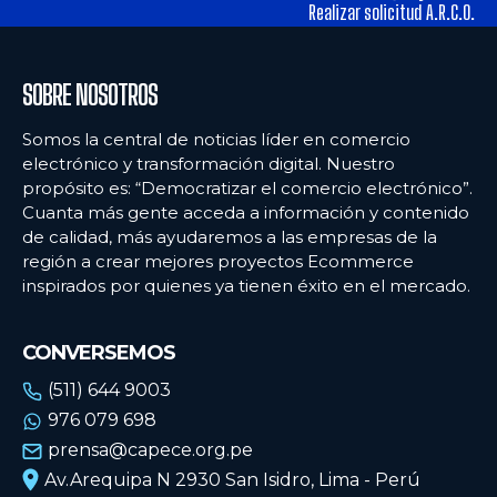
tiendas físicas
tiendas físicas
Realizar solicitud A.R.C.O.
Ecommercenews
Ecommercenews
SOBRE NOSOTROS
PERÚ
PERÚ
Somos la central de noticias líder en comercio
electrónico y transformación digital. Nuestro
ARGENTINA
ARGENTINA
propósito es: “Democratizar el comercio electrónico”.
Cuanta más gente acceda a información y contenido
BOLIVIA
BOLIVIA
de calidad, más ayudaremos a las empresas de la
CHILE
CHILE
región a crear mejores proyectos Ecommerce
inspirados por quienes ya tienen éxito en el mercado.
COLOMBIA
COLOMBIA
ECUADOR
ECUADOR
CONVERSEMOS
MÉXICO
MÉXICO
(511) 644 9003
976 079 698
URUGUAY
URUGUAY
prensa@capece.org.pe
VENEZUELA
VENEZUELA
Av.Arequipa N 2930 San Isidro, Lima - Perú