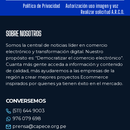
Política de Privacidad
Autorización uso imagen y voz
Realizar solicitud A.R.C.O.
Ecommercenews
Ecommercenews
PERÚ
PERÚ
SOBRE NOSOTROS
ARGENTINA
ARGENTINA
Somos la central de noticias líder en comercio
BOLIVIA
BOLIVIA
electrónico y transformación digital. Nuestro
propósito es: “Democratizar el comercio electrónico”.
CHILE
CHILE
Cuanta más gente acceda a información y contenido
COLOMBIA
COLOMBIA
de calidad, más ayudaremos a las empresas de la
región a crear mejores proyectos Ecommerce
ECUADOR
ECUADOR
inspirados por quienes ya tienen éxito en el mercado.
MÉXICO
MÉXICO
CONVERSEMOS
URUGUAY
URUGUAY
(511) 644 9003
VENEZUELA
VENEZUELA
976 079 698
prensa@capece.org.pe