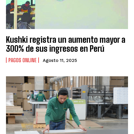
URUGUAY
URUGUAY
VENEZUELA
VENEZUELA
Kushki registra un aumento mayor a
300% de sus ingresos en Perú
PAGOS ONLINE
Agosto 11, 2025