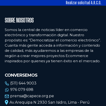
tiendas físicas
tiendas físicas
Realizar solicitud A.R.C.O.
Ecommercenews
Ecommercenews
SOBRE NOSOTROS
PERÚ
PERÚ
Somos la central de noticias líder en comercio
electrónico y transformación digital. Nuestro
ARGENTINA
ARGENTINA
propósito es: “Democratizar el comercio electrónico”.
Cuanta más gente acceda a información y contenido
BOLIVIA
BOLIVIA
de calidad, más ayudaremos a las empresas de la
CHILE
CHILE
región a crear mejores proyectos Ecommerce
inspirados por quienes ya tienen éxito en el mercado.
COLOMBIA
COLOMBIA
ECUADOR
ECUADOR
CONVERSEMOS
MÉXICO
MÉXICO
(511) 644 9003
976 079 698
URUGUAY
URUGUAY
prensa@capece.org.pe
VENEZUELA
VENEZUELA
Av.Arequipa N 2930 San Isidro, Lima - Perú