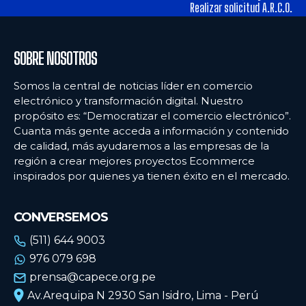
alimentos y los hábitos de consumo en Lima
alimentos y los hábitos de consumo en Lima
Realizar solicitud A.R.C.O.
Ecommercenews
Ecommercenews
SOBRE NOSOTROS
PERÚ
PERÚ
Somos la central de noticias líder en comercio
electrónico y transformación digital. Nuestro
ARGENTINA
ARGENTINA
propósito es: “Democratizar el comercio electrónico”.
Cuanta más gente acceda a información y contenido
BOLIVIA
BOLIVIA
de calidad, más ayudaremos a las empresas de la
CHILE
CHILE
región a crear mejores proyectos Ecommerce
inspirados por quienes ya tienen éxito en el mercado.
COLOMBIA
COLOMBIA
ECUADOR
ECUADOR
CONVERSEMOS
MÉXICO
MÉXICO
(511) 644 9003
976 079 698
URUGUAY
URUGUAY
prensa@capece.org.pe
VENEZUELA
VENEZUELA
Av.Arequipa N 2930 San Isidro, Lima - Perú