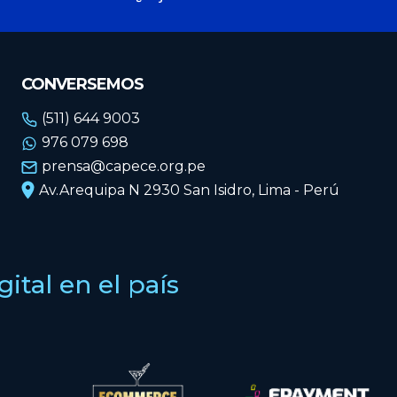
CONVERSEMOS
(511) 644 9003
976 079 698
prensa@capece.org.pe
Av.Arequipa N 2930 San Isidro, Lima - Perú
tal en el país