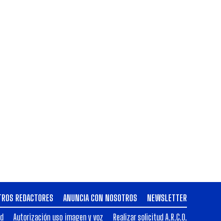
TROS REDACTORES
ANUNCIA CON NOSOTROS
NEWSLETTER
ad
Autorización uso imagen y voz
Realizar solicitud A.R.C.O.