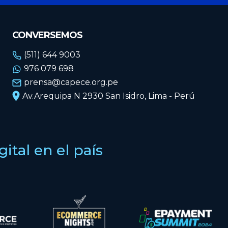
CONVERSEMOS
(511) 644 9003
976 079 698
prensa@capece.org.pe
Av.Arequipa N 2930 San Isidro, Lima - Perú
tal en el país