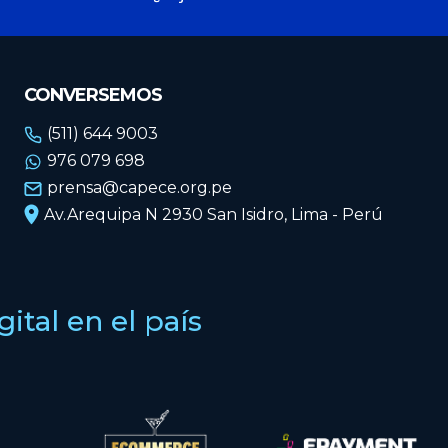
CONVERSEMOS
(511) 644 9003
976 079 698
prensa@capece.org.pe
Av.Arequipa N 2930 San Isidro, Lima - Perú
tal en el país