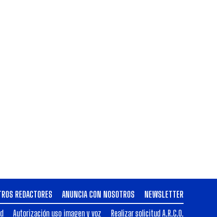
TROS REDACTORES
ANUNCIA CON NOSOTROS
NEWSLETTER
ad
Autorización uso imagen y voz
Realizar solicitud A.R.C.O.