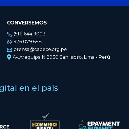
CONVERSEMOS
(511) 644 9003
976 079 698
prensa@capece.org.pe
Av.Arequipa N 2930 San Isidro, Lima - Perú
tal en el país