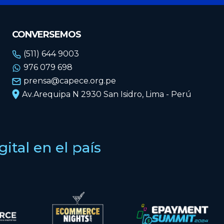
CONVERSEMOS
(511) 644 9003
976 079 698
prensa@capece.org.pe
Av.Arequipa N 2930 San Isidro, Lima - Perú
tal en el país