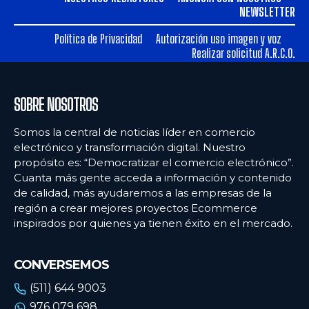
Ecommercenews
Ecommercenews
NEWSLETTER
PERÚ
PERÚ
Política de Privacidad
Autorización uso imagen y voz
Realizar solicitud A.R.C.O.
ARGENTINA
ARGENTINA
BOLIVIA
BOLIVIA
SOBRE NOSOTROS
CHILE
CHILE
Somos la central de noticias líder en comercio
COLOMBIA
COLOMBIA
electrónico y transformación digital. Nuestro
propósito es: “Democratizar el comercio electrónico”.
ECUADOR
ECUADOR
Cuanta más gente acceda a información y contenido
de calidad, más ayudaremos a las empresas de la
MÉXICO
MÉXICO
región a crear mejores proyectos Ecommerce
URUGUAY
URUGUAY
inspirados por quienes ya tienen éxito en el mercado.
VENEZUELA
VENEZUELA
CONVERSEMOS
(511) 644 9003
976 079 698