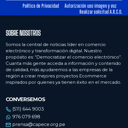
Política de Privacidad
Autorización uso imagen y voz
Realizar solicitud A.R.C.O.
Ecommercenews
Ecommercenews
PERÚ
PERÚ
SOBRE NOSOTROS
ARGENTINA
ARGENTINA
Somos la central de noticias líder en comercio
BOLIVIA
BOLIVIA
electrónico y transformación digital. Nuestro
propósito es: “Democratizar el comercio electrónico”.
CHILE
CHILE
Cuanta más gente acceda a información y contenido
COLOMBIA
COLOMBIA
de calidad, más ayudaremos a las empresas de la
región a crear mejores proyectos Ecommerce
ECUADOR
ECUADOR
inspirados por quienes ya tienen éxito en el mercado.
MÉXICO
MÉXICO
CONVERSEMOS
URUGUAY
URUGUAY
(511) 644 9003
VENEZUELA
VENEZUELA
976 079 698
prensa@capece.org.pe