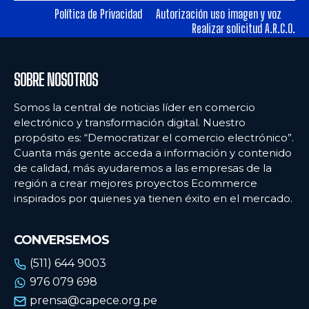
Política de Privacidad
Autorización uso imagen y voz
Realizar solicitud A.R.C.O.
Ecommercenews
Ecommercenews
PERÚ
PERÚ
SOBRE NOSOTROS
ARGENTINA
ARGENTINA
Somos la central de noticias líder en comercio
BOLIVIA
BOLIVIA
electrónico y transformación digital. Nuestro
propósito es: “Democratizar el comercio electrónico”.
CHILE
CHILE
Cuanta más gente acceda a información y contenido
COLOMBIA
COLOMBIA
de calidad, más ayudaremos a las empresas de la
región a crear mejores proyectos Ecommerce
ECUADOR
ECUADOR
inspirados por quienes ya tienen éxito en el mercado.
MÉXICO
MÉXICO
CONVERSEMOS
URUGUAY
URUGUAY
(511) 644 9003
VENEZUELA
VENEZUELA
976 079 698
prensa@capece.org.pe