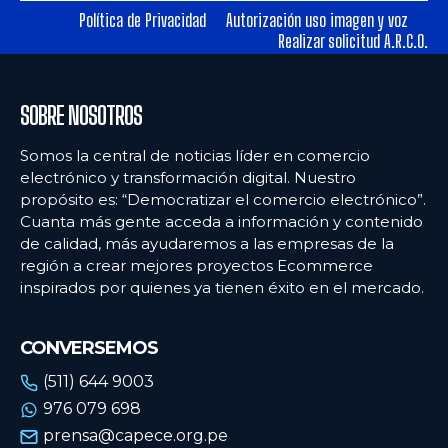
Política de Privacidad
Autorización uso imagen y voz
Realizar solicitud A.R.C.O.
Ecommercenews
Ecommercenews
PERÚ
PERÚ
SOBRE NOSOTROS
ARGENTINA
ARGENTINA
Somos la central de noticias líder en comercio
BOLIVIA
BOLIVIA
electrónico y transformación digital. Nuestro
propósito es: “Democratizar el comercio electrónico”.
CHILE
CHILE
Cuanta más gente acceda a información y contenido
COLOMBIA
COLOMBIA
de calidad, más ayudaremos a las empresas de la
región a crear mejores proyectos Ecommerce
ECUADOR
ECUADOR
inspirados por quienes ya tienen éxito en el mercado.
MÉXICO
MÉXICO
CONVERSEMOS
URUGUAY
URUGUAY
(511) 644 9003
VENEZUELA
VENEZUELA
976 079 698
prensa@capece.org.pe