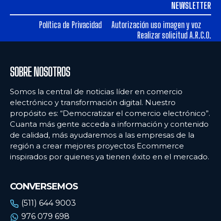
NEWSLETTER
Ecommercenews
Ecommercenews
Política de Privacidad
Autorización uso imagen y voz
PERÚ
PERÚ
Realizar solicitud A.R.C.O.
ARGENTINA
ARGENTINA
BOLIVIA
BOLIVIA
SOBRE NOSOTROS
CHILE
CHILE
Somos la central de noticias líder en comercio
electrónico y transformación digital. Nuestro
COLOMBIA
COLOMBIA
propósito es: “Democratizar el comercio electrónico”.
ECUADOR
ECUADOR
Cuanta más gente acceda a información y contenido
de calidad, más ayudaremos a las empresas de la
MÉXICO
MÉXICO
región a crear mejores proyectos Ecommerce
inspirados por quienes ya tienen éxito en el mercado.
URUGUAY
URUGUAY
VENEZUELA
VENEZUELA
CONVERSEMOS
(511) 644 9003
976 079 698