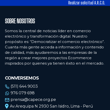
alimentos y los hábitos de consumo en Lima
alimentos y los hábitos de consumo en Lima
Realizar solicitud A.R.C.O.
Ecommercenews
Ecommercenews
SOBRE NOSOTROS
PERÚ
PERÚ
Somos la central de noticias líder en comercio
electrónico y transformación digital. Nuestro
ARGENTINA
ARGENTINA
propósito es: “Democratizar el comercio electrónico”.
Cuanta más gente acceda a información y contenido
BOLIVIA
BOLIVIA
de calidad, más ayudaremos a las empresas de la
CHILE
CHILE
región a crear mejores proyectos Ecommerce
inspirados por quienes ya tienen éxito en el mercado.
COLOMBIA
COLOMBIA
ECUADOR
ECUADOR
CONVERSEMOS
MÉXICO
MÉXICO
(511) 644 9003
976 079 698
URUGUAY
URUGUAY
prensa@capece.org.pe
VENEZUELA
VENEZUELA
Av.Arequipa N 2930 San Isidro, Lima - Perú