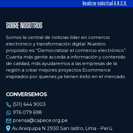
alimentos y los hábitos de consumo en Lima
alimentos y los hábitos de consumo en Lima
Realizar solicitud A.R.C.O.
Ecommercenews
Ecommercenews
SOBRE NOSOTROS
PERÚ
PERÚ
Somos la central de noticias líder en comercio
electrónico y transformación digital. Nuestro
ARGENTINA
ARGENTINA
propósito es: “Democratizar el comercio electrónico”.
Cuanta más gente acceda a información y contenido
BOLIVIA
BOLIVIA
de calidad, más ayudaremos a las empresas de la
CHILE
CHILE
región a crear mejores proyectos Ecommerce
inspirados por quienes ya tienen éxito en el mercado.
COLOMBIA
COLOMBIA
ECUADOR
ECUADOR
CONVERSEMOS
MÉXICO
MÉXICO
(511) 644 9003
976 079 698
URUGUAY
URUGUAY
prensa@capece.org.pe
VENEZUELA
VENEZUELA
Av.Arequipa N 2930 San Isidro, Lima - Perú