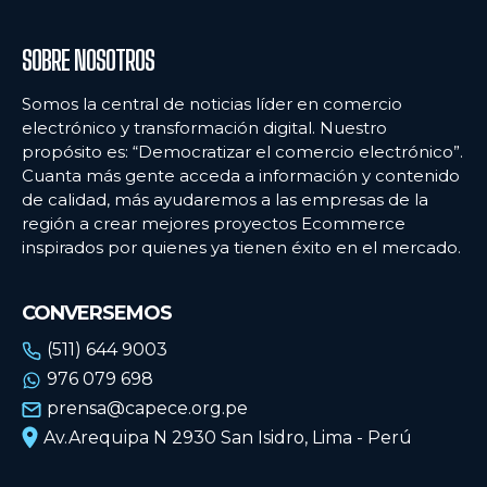
Platanitos estrena centro logístico en Huaycoloro para integrar e-commerce y
Platanitos estrena centro logístico en Huaycoloro para integrar e-commerce y
tiendas físicas
tiendas físicas
SOBRE NOSOTROS
Somos la central de noticias líder en comercio
Ecommercenews
Ecommercenews
electrónico y transformación digital. Nuestro
propósito es: “Democratizar el comercio electrónico”.
PERÚ
PERÚ
Cuanta más gente acceda a información y contenido
de calidad, más ayudaremos a las empresas de la
ARGENTINA
ARGENTINA
región a crear mejores proyectos Ecommerce
BOLIVIA
BOLIVIA
inspirados por quienes ya tienen éxito en el mercado.
CHILE
CHILE
CONVERSEMOS
COLOMBIA
COLOMBIA
(511) 644 9003
ECUADOR
ECUADOR
976 079 698
prensa@capece.org.pe
MÉXICO
MÉXICO
Av.Arequipa N 2930 San Isidro, Lima - Perú
URUGUAY
URUGUAY