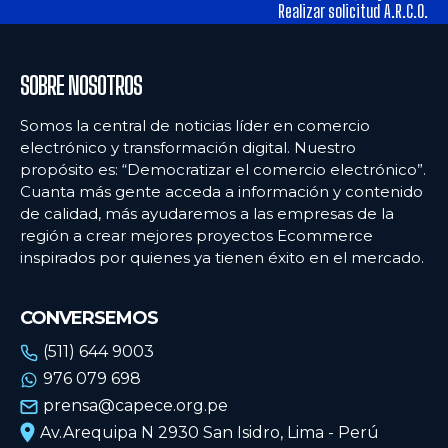
tiendas físicas
tiendas físicas
Realizar solicitud A.R.C.O.
Ecommercenews
Ecommercenews
SOBRE NOSOTROS
PERÚ
PERÚ
Somos la central de noticias líder en comercio
electrónico y transformación digital. Nuestro
ARGENTINA
ARGENTINA
propósito es: “Democratizar el comercio electrónico”.
Cuanta más gente acceda a información y contenido
BOLIVIA
BOLIVIA
de calidad, más ayudaremos a las empresas de la
CHILE
CHILE
región a crear mejores proyectos Ecommerce
inspirados por quienes ya tienen éxito en el mercado.
COLOMBIA
COLOMBIA
ECUADOR
ECUADOR
CONVERSEMOS
MÉXICO
MÉXICO
(511) 644 9003
976 079 698
URUGUAY
URUGUAY
prensa@capece.org.pe
VENEZUELA
VENEZUELA
Av.Arequipa N 2930 San Isidro, Lima - Perú