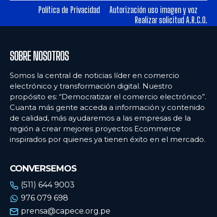
Política de Privacidad
Autorización uso imagen y voz
Realizar solicitud A.R.C.O.
Ecommercenews
Ecommercenews
PERÚ
PERÚ
SOBRE NOSOTROS
ARGENTINA
ARGENTINA
Somos la central de noticias líder en comercio
BOLIVIA
BOLIVIA
electrónico y transformación digital. Nuestro
propósito es: “Democratizar el comercio electrónico”.
CHILE
CHILE
Cuanta más gente acceda a información y contenido
COLOMBIA
COLOMBIA
de calidad, más ayudaremos a las empresas de la
región a crear mejores proyectos Ecommerce
ECUADOR
ECUADOR
inspirados por quienes ya tienen éxito en el mercado.
MÉXICO
MÉXICO
CONVERSEMOS
URUGUAY
URUGUAY
(511) 644 9003
VENEZUELA
VENEZUELA
976 079 698
prensa@capece.org.pe