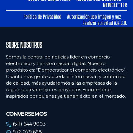
Ecommercenews
Ecommercenews
NEWSLETTER
PERÚ
PERÚ
Política de Privacidad
Autorización uso imagen y voz
Realizar solicitud A.R.C.O.
ARGENTINA
ARGENTINA
BOLIVIA
BOLIVIA
SOBRE NOSOTROS
CHILE
CHILE
Somos la central de noticias líder en comercio
COLOMBIA
COLOMBIA
electrónico y transformación digital. Nuestro
propósito es: “Democratizar el comercio electrónico”.
ECUADOR
ECUADOR
Cuanta más gente acceda a información y contenido
de calidad, más ayudaremos a las empresas de la
MÉXICO
MÉXICO
región a crear mejores proyectos Ecommerce
URUGUAY
URUGUAY
inspirados por quienes ya tienen éxito en el mercado.
VENEZUELA
VENEZUELA
CONVERSEMOS
(511) 644 9003
976 079 698