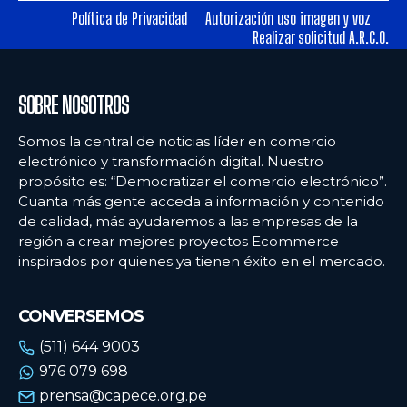
Política de Privacidad
Autorización uso imagen y voz
Realizar solicitud A.R.C.O.
Ecommercenews
Ecommercenews
PERÚ
PERÚ
SOBRE NOSOTROS
ARGENTINA
ARGENTINA
Somos la central de noticias líder en comercio
BOLIVIA
BOLIVIA
electrónico y transformación digital. Nuestro
propósito es: “Democratizar el comercio electrónico”.
CHILE
CHILE
Cuanta más gente acceda a información y contenido
COLOMBIA
COLOMBIA
de calidad, más ayudaremos a las empresas de la
región a crear mejores proyectos Ecommerce
ECUADOR
ECUADOR
inspirados por quienes ya tienen éxito en el mercado.
MÉXICO
MÉXICO
CONVERSEMOS
URUGUAY
URUGUAY
(511) 644 9003
VENEZUELA
VENEZUELA
976 079 698
prensa@capece.org.pe