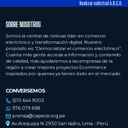
alimentos y los hábitos de consumo en Lima
alimentos y los hábitos de consumo en Lima
Realizar solicitud A.R.C.O.
Ecommercenews
Ecommercenews
SOBRE NOSOTROS
PERÚ
PERÚ
Somos la central de noticias líder en comercio
electrónico y transformación digital. Nuestro
ARGENTINA
ARGENTINA
propósito es: “Democratizar el comercio electrónico”.
Cuanta más gente acceda a información y contenido
BOLIVIA
BOLIVIA
de calidad, más ayudaremos a las empresas de la
CHILE
CHILE
región a crear mejores proyectos Ecommerce
inspirados por quienes ya tienen éxito en el mercado.
COLOMBIA
COLOMBIA
ECUADOR
ECUADOR
CONVERSEMOS
MÉXICO
MÉXICO
(511) 644 9003
976 079 698
URUGUAY
URUGUAY
prensa@capece.org.pe
VENEZUELA
VENEZUELA
Av.Arequipa N 2930 San Isidro, Lima - Perú