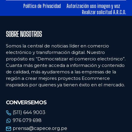
Política de Privacidad
Autorización uso imagen y voz
Realizar solicitud A.R.C.O.
Ecommercenews
Ecommercenews
PERÚ
PERÚ
SOBRE NOSOTROS
ARGENTINA
ARGENTINA
Somos la central de noticias líder en comercio
BOLIVIA
BOLIVIA
electrónico y transformación digital. Nuestro
propósito es: “Democratizar el comercio electrónico”.
CHILE
CHILE
Cuanta más gente acceda a información y contenido
COLOMBIA
COLOMBIA
de calidad, más ayudaremos a las empresas de la
región a crear mejores proyectos Ecommerce
ECUADOR
ECUADOR
inspirados por quienes ya tienen éxito en el mercado.
MÉXICO
MÉXICO
CONVERSEMOS
URUGUAY
URUGUAY
(511) 644 9003
VENEZUELA
VENEZUELA
976 079 698
prensa@capece.org.pe