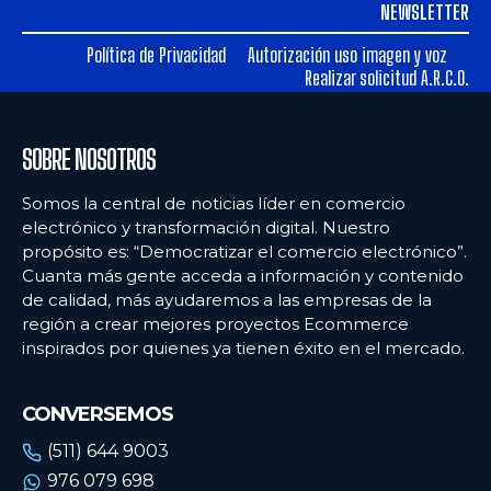
NEWSLETTER
Ecommercenews
Ecommercenews
Política de Privacidad
Autorización uso imagen y voz
PERÚ
PERÚ
Realizar solicitud A.R.C.O.
ARGENTINA
ARGENTINA
BOLIVIA
BOLIVIA
SOBRE NOSOTROS
CHILE
CHILE
Somos la central de noticias líder en comercio
electrónico y transformación digital. Nuestro
COLOMBIA
COLOMBIA
propósito es: “Democratizar el comercio electrónico”.
ECUADOR
ECUADOR
Cuanta más gente acceda a información y contenido
de calidad, más ayudaremos a las empresas de la
MÉXICO
MÉXICO
región a crear mejores proyectos Ecommerce
inspirados por quienes ya tienen éxito en el mercado.
URUGUAY
URUGUAY
VENEZUELA
VENEZUELA
CONVERSEMOS
(511) 644 9003
976 079 698