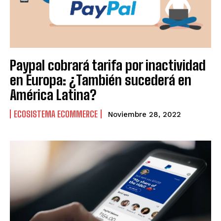
tiendas físicas
tiendas físicas
Ecommercenews
Ecommercenews
Paypal cobrará tarifa por inactividad
PERÚ
PERÚ
en Europa: ¿También sucederá en
ARGENTINA
ARGENTINA
América Latina?
BOLIVIA
BOLIVIA
ECOSISTEMA ECOMMERCE
Noviembre 28, 2022
CHILE
CHILE
COLOMBIA
COLOMBIA
ECUADOR
ECUADOR
MÉXICO
MÉXICO
URUGUAY
URUGUAY
VENEZUELA
VENEZUELA