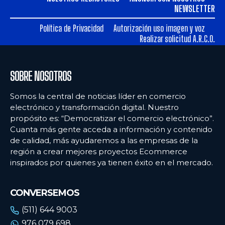
Ecommercenews
Ecommercenews
NEWSLETTER
PERÚ
PERÚ
Política de Privacidad
Autorización uso imagen y voz
Realizar solicitud A.R.C.O.
ARGENTINA
ARGENTINA
BOLIVIA
BOLIVIA
SOBRE NOSOTROS
CHILE
CHILE
Somos la central de noticias líder en comercio
COLOMBIA
COLOMBIA
electrónico y transformación digital. Nuestro
propósito es: “Democratizar el comercio electrónico”.
ECUADOR
ECUADOR
Cuanta más gente acceda a información y contenido
de calidad, más ayudaremos a las empresas de la
MÉXICO
MÉXICO
región a crear mejores proyectos Ecommerce
URUGUAY
URUGUAY
inspirados por quienes ya tienen éxito en el mercado.
VENEZUELA
VENEZUELA
CONVERSEMOS
(511) 644 9003
976 079 698