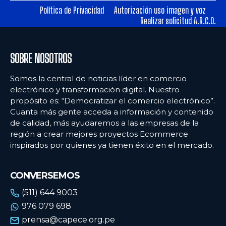
Política de Privacidad
Autorización uso imagen y voz
Realizar solicitud A.R.C.O.
Ecommercenews
Ecommercenews
PERÚ
PERÚ
SOBRE NOSOTROS
ARGENTINA
ARGENTINA
Somos la central de noticias líder en comercio
BOLIVIA
BOLIVIA
electrónico y transformación digital. Nuestro
propósito es: “Democratizar el comercio electrónico”.
CHILE
CHILE
Cuanta más gente acceda a información y contenido
COLOMBIA
COLOMBIA
de calidad, más ayudaremos a las empresas de la
región a crear mejores proyectos Ecommerce
ECUADOR
ECUADOR
inspirados por quienes ya tienen éxito en el mercado.
MÉXICO
MÉXICO
CONVERSEMOS
URUGUAY
URUGUAY
(511) 644 9003
VENEZUELA
VENEZUELA
976 079 698
prensa@capece.org.pe