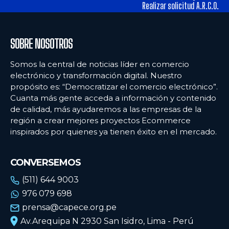
alimentos y los hábitos de consumo en Lima
alimentos y los hábitos de consumo en Lima
Realizar solicitud A.R.C.O.
Ecommercenews
Ecommercenews
SOBRE NOSOTROS
PERÚ
PERÚ
Somos la central de noticias líder en comercio
electrónico y transformación digital. Nuestro
ARGENTINA
ARGENTINA
propósito es: “Democratizar el comercio electrónico”.
Cuanta más gente acceda a información y contenido
BOLIVIA
BOLIVIA
de calidad, más ayudaremos a las empresas de la
CHILE
CHILE
región a crear mejores proyectos Ecommerce
inspirados por quienes ya tienen éxito en el mercado.
COLOMBIA
COLOMBIA
ECUADOR
ECUADOR
CONVERSEMOS
MÉXICO
MÉXICO
(511) 644 9003
976 079 698
URUGUAY
URUGUAY
prensa@capece.org.pe
VENEZUELA
VENEZUELA
Av.Arequipa N 2930 San Isidro, Lima - Perú