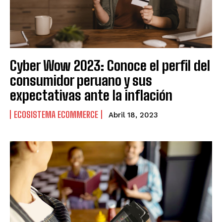
URUGUAY
URUGUAY
VENEZUELA
VENEZUELA
Cyber Wow 2023: Conoce el perfil del
consumidor peruano y sus
expectativas ante la inflación
ECOSISTEMA ECOMMERCE
Abril 18, 2023