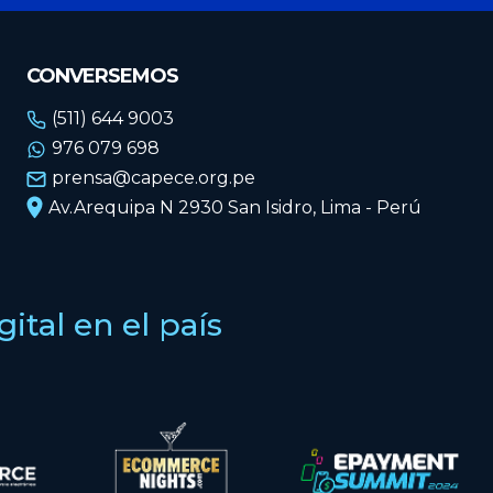
CONVERSEMOS
(511) 644 9003
976 079 698
prensa@capece.org.pe
Av.Arequipa N 2930 San Isidro, Lima - Perú
tal en el país