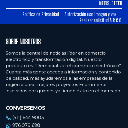
NEWSLETTER
Ecommercenews
Ecommercenews
Política de Privacidad
Autorización uso imagen y voz
PERÚ
PERÚ
Realizar solicitud A.R.C.O.
ARGENTINA
ARGENTINA
BOLIVIA
BOLIVIA
SOBRE NOSOTROS
CHILE
CHILE
Somos la central de noticias líder en comercio
electrónico y transformación digital. Nuestro
COLOMBIA
COLOMBIA
propósito es: “Democratizar el comercio electrónico”.
ECUADOR
ECUADOR
Cuanta más gente acceda a información y contenido
de calidad, más ayudaremos a las empresas de la
MÉXICO
MÉXICO
región a crear mejores proyectos Ecommerce
inspirados por quienes ya tienen éxito en el mercado.
URUGUAY
URUGUAY
VENEZUELA
VENEZUELA
CONVERSEMOS
(511) 644 9003
976 079 698