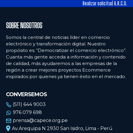
tiendas físicas
tiendas físicas
Realizar solicitud A.R.C.O.
Ecommercenews
Ecommercenews
SOBRE NOSOTROS
PERÚ
PERÚ
Somos la central de noticias líder en comercio
electrónico y transformación digital. Nuestro
ARGENTINA
ARGENTINA
propósito es: “Democratizar el comercio electrónico”.
Cuanta más gente acceda a información y contenido
BOLIVIA
BOLIVIA
de calidad, más ayudaremos a las empresas de la
CHILE
CHILE
región a crear mejores proyectos Ecommerce
inspirados por quienes ya tienen éxito en el mercado.
COLOMBIA
COLOMBIA
ECUADOR
ECUADOR
CONVERSEMOS
MÉXICO
MÉXICO
(511) 644 9003
976 079 698
URUGUAY
URUGUAY
prensa@capece.org.pe
VENEZUELA
VENEZUELA
Av.Arequipa N 2930 San Isidro, Lima - Perú