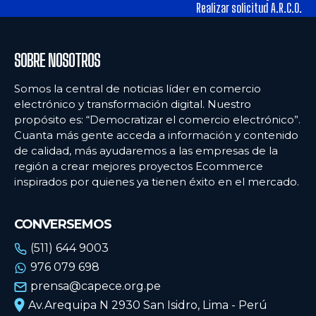
alimentos y los hábitos de consumo en Lima
alimentos y los hábitos de consumo en Lima
Realizar solicitud A.R.C.O.
Ecommercenews
Ecommercenews
SOBRE NOSOTROS
PERÚ
PERÚ
Somos la central de noticias líder en comercio
electrónico y transformación digital. Nuestro
ARGENTINA
ARGENTINA
propósito es: “Democratizar el comercio electrónico”.
Cuanta más gente acceda a información y contenido
BOLIVIA
BOLIVIA
de calidad, más ayudaremos a las empresas de la
CHILE
CHILE
región a crear mejores proyectos Ecommerce
inspirados por quienes ya tienen éxito en el mercado.
COLOMBIA
COLOMBIA
ECUADOR
ECUADOR
CONVERSEMOS
MÉXICO
MÉXICO
(511) 644 9003
976 079 698
URUGUAY
URUGUAY
prensa@capece.org.pe
VENEZUELA
VENEZUELA
Av.Arequipa N 2930 San Isidro, Lima - Perú