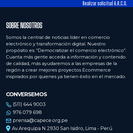
tiendas físicas
tiendas físicas
Realizar solicitud A.R.C.O.
Ecommercenews
Ecommercenews
SOBRE NOSOTROS
PERÚ
PERÚ
Somos la central de noticias líder en comercio
electrónico y transformación digital. Nuestro
ARGENTINA
ARGENTINA
propósito es: “Democratizar el comercio electrónico”.
Cuanta más gente acceda a información y contenido
BOLIVIA
BOLIVIA
de calidad, más ayudaremos a las empresas de la
CHILE
CHILE
región a crear mejores proyectos Ecommerce
inspirados por quienes ya tienen éxito en el mercado.
COLOMBIA
COLOMBIA
ECUADOR
ECUADOR
CONVERSEMOS
MÉXICO
MÉXICO
(511) 644 9003
976 079 698
URUGUAY
URUGUAY
prensa@capece.org.pe
VENEZUELA
VENEZUELA
Av.Arequipa N 2930 San Isidro, Lima - Perú