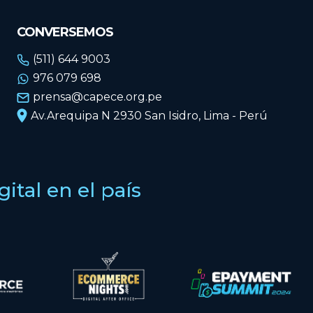
CONVERSEMOS
(511) 644 9003
976 079 698
prensa@capece.org.pe
Av.Arequipa N 2930 San Isidro, Lima - Perú
tal en el país