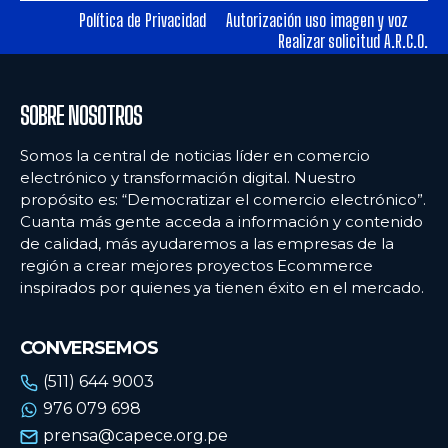
Política de Privacidad
Autorización uso imagen y voz
Realizar solicitud A.R.C.O.
Ecommercenews
Ecommercenews
PERÚ
PERÚ
SOBRE NOSOTROS
ARGENTINA
ARGENTINA
Somos la central de noticias líder en comercio
BOLIVIA
BOLIVIA
electrónico y transformación digital. Nuestro
propósito es: “Democratizar el comercio electrónico”.
CHILE
CHILE
Cuanta más gente acceda a información y contenido
COLOMBIA
COLOMBIA
de calidad, más ayudaremos a las empresas de la
región a crear mejores proyectos Ecommerce
ECUADOR
ECUADOR
inspirados por quienes ya tienen éxito en el mercado.
MÉXICO
MÉXICO
CONVERSEMOS
URUGUAY
URUGUAY
(511) 644 9003
VENEZUELA
VENEZUELA
976 079 698
prensa@capece.org.pe