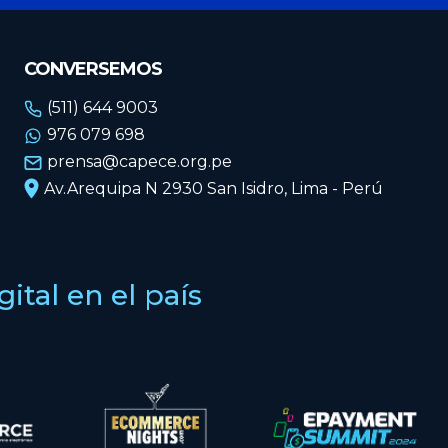
CONVERSEMOS
(511) 644 9003
976 079 698
prensa@capece.org.pe
Av.Arequipa N 2930 San Isidro, Lima - Perú
tal en el país