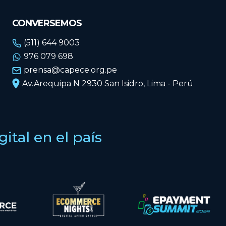
CONVERSEMOS
(511) 644 9003
976 079 698
prensa@capece.org.pe
Av.Arequipa N 2930 San Isidro, Lima - Perú
tal en el país