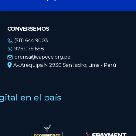
CONVERSEMOS
(511) 644 9003
976 079 698
prensa@capece.org.pe
Av.Arequipa N 2930 San Isidro, Lima - Perú
tal en el país