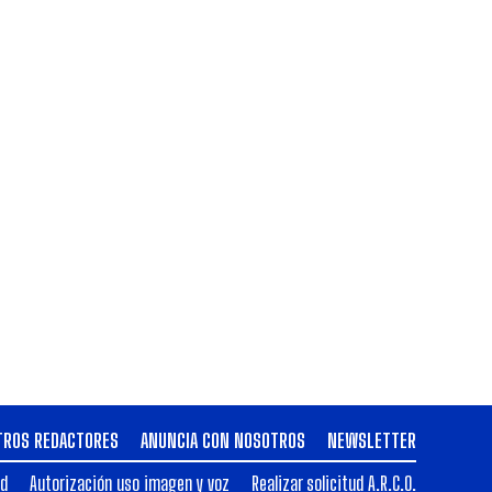
TROS REDACTORES
ANUNCIA CON NOSOTROS
NEWSLETTER
ad
Autorización uso imagen y voz
Realizar solicitud A.R.C.O.