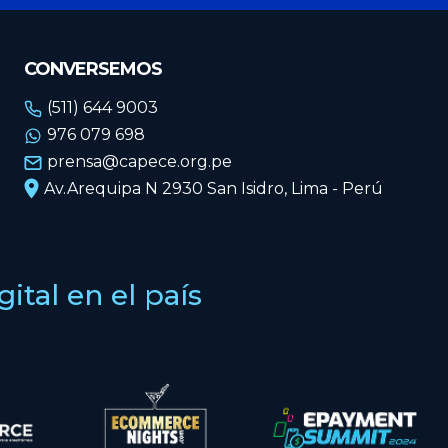
CONVERSEMOS
(511) 644 9003
976 079 698
prensa@capece.org.pe
Av.Arequipa N 2930 San Isidro, Lima - Perú
tal en el país